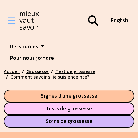
Mieux vaut savoir
Skip to main content
Skip to main content
mieux
vaut
English
savoir
Featured Top
Ressources
Pour nous joindre
Accueil
Grossesse
Test de grossesse
Comment savoir si je suis enceinte?
Signes d’une grossesse
Tests de grossesse
Soins de grossesse
Main Content