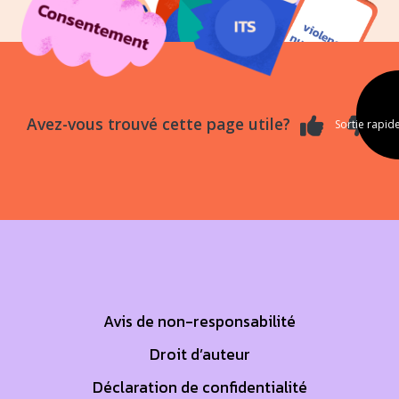
Pour nous joindre
Main Content
Avez-vous trouvé cette page utile?
Sortie rapid
Footer First
Avis de non-responsabilité
Droit d’auteur
Déclaration de confidentialité