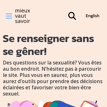
Mieux vaut savoir
Skip to main content
Skip to main content
mieux
vaut
English
savoir
Se renseigner sans
Featured Top
se gêner!
Des questions sur la sexualité? Vous êtes
au bon endroit. N’hésitez pas à parcourir
le site. Plus vous en saurez, plus vous
aurez d’outils pour prendre des décisions
éclairées et favoriser votre bien-être
sexuel.
Ressources