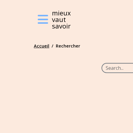
Mieux vaut savoir
mieux
vaut
savoir
Featured Top
Accueil
Rechercher
Main Content