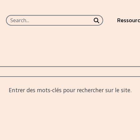
Skip to main content
Skip to main content
Ressour
Submit search
Entrer des mots-clés pour rechercher sur le site.