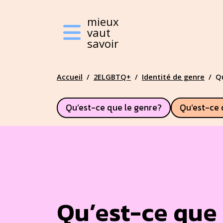
Mieux vaut savoir
mieux
vaut
savoir
Featured Top
Accueil
2ELGBTQ+
Identité de genre
Qu
Qu’est-ce que le genre?
Qu’est-ce 
Main Content
Qu’est-ce que 