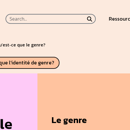
Skip to main content
Skip to main content
Ressour
Submit search
’est-ce que le genre?
que l’identité de genre?
Le genre
le